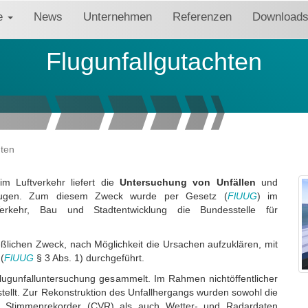
re
News
Unternehmen
Referenzen
Download
Flugunfallgutachten
hten
im Luftverkehr liefert die
Untersuchung von Unfällen
und
zeugen. Zum diesem Zweck wurde per Gesetz (
FlUUG
) im
erkehr, Bau und Stadtentwicklung die Bundesstelle für
lichen Zweck, nach Möglichkeit die Ursachen aufzuklären, mit
(
FlUUG
§ 3 Abs. 1) durchgeführt.
lugunfalluntersuchung gesammelt. Im Rahmen nichtöffentlicher
llt. Zur Rekonstruktion des Unfallhergangs wurden sowohl die
d Stimmenrekorder (CVR) als auch Wetter- und Radardaten