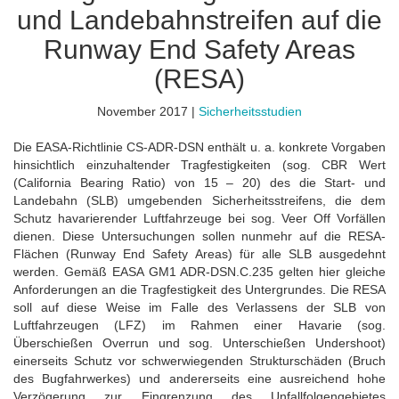
und Landebahnstreifen auf die
Runway End Safety Areas
(RESA)
November 2017 |
Sicherheitsstudien
Die EASA-Richtlinie CS-ADR-DSN enthält u. a. konkrete Vorgaben
hinsichtlich einzuhaltender Tragfestigkeiten (sog. CBR Wert
(California Bearing Ratio) von 15 – 20) des die Start- und
Landebahn (SLB) umgebenden Sicherheitsstreifens, die dem
Schutz havarierender Luftfahrzeuge bei sog. Veer Off Vorfällen
dienen. Diese Untersuchungen sollen nunmehr auf die RESA-
Flächen (Runway End Safety Areas) für alle SLB ausgedehnt
werden. Gemäß EASA GM1 ADR-DSN.C.235 gelten hier gleiche
Anforderungen an die Tragfestigkeit des Untergrundes. Die RESA
soll auf diese Weise im Falle des Verlassens der SLB von
Luftfahrzeugen (LFZ) im Rahmen einer Havarie (sog.
Überschießen Overrun und sog. Unterschießen Undershoot)
einerseits Schutz vor schwerwiegenden Strukturschäden (Bruch
des Bugfahrwerkes) und andererseits eine ausreichend hohe
Verzögerung zur Eingrenzung des Unfallfolgengebietes