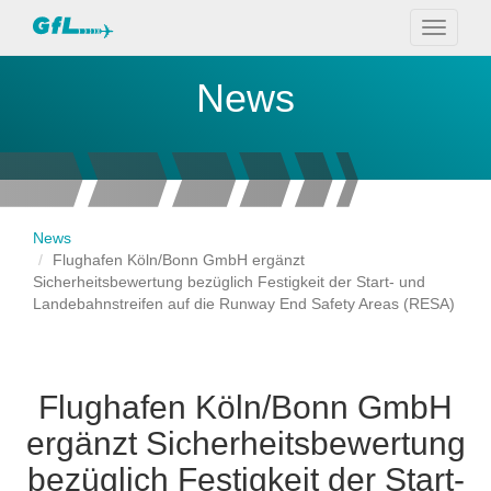
Toggle
navigati
News
News
Flughafen Köln/Bonn GmbH ergänzt
Sicherheitsbewertung bezüglich Festigkeit der Start- und
Landebahnstreifen auf die Runway End Safety Areas (RESA)
Flughafen Köln/Bonn GmbH
ergänzt Sicherheitsbewertung
bezüglich Festigkeit der Start-